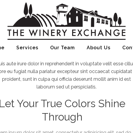
VISIO
me
Services
Our Team
About Us
Con
is aute irure dolor in reprehenderit in voluptate velit esse cil
ore eu fugiat nulla pariatur excepteur sint occaecat cupidatat
proident, sunt in culpa qui officia deserunt mollit anim id est
laborum sed ut perspiciatis.
Let Your True Colors Shine
Through
em ipsum dolor sit amet, consectetur adipisicing elit, sed do