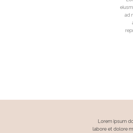
eiusm
ad m
rep
Lorem ipsum dolo
labore et dolore m