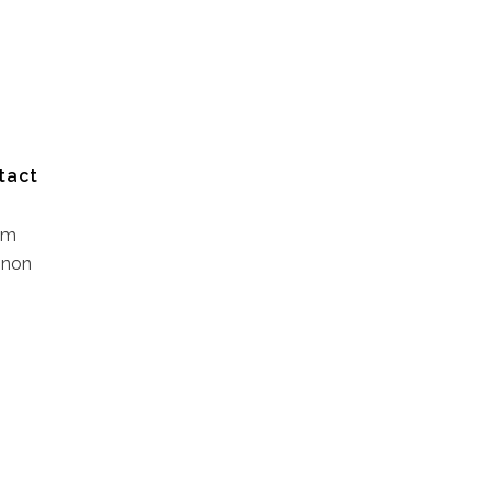
N
tact
lum
 non