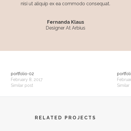
nisi ut aliquip ex ea commodo consequat.
Fernanda Klaus
Designer At Arbius
portfolio-02
portfol
February 8, 2017
Februar
Similar post
Similar
RELATED PROJECTS